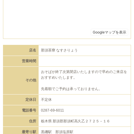
店名
那須茶寮 なすさりょう
営業時間
おそばが終了次第閉店いたしますので早めのご来店を
おすすめいたします。
その他
先着順でご予約は承っておりません。
定休日
不定休
電話番号
0287-69-6011
住所
栃木県 那須郡那須町高久乙２７２５－１６
最寄り駅
黒磯駅 那須塩原駅