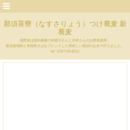
那須茶寮（なすさりょう）つけ蕎麦 新
蕎麦
地野菜は契約農家の利根川さんと月井さんのお野菜使用。
那須産地粉と常陸秋そばをブレンドした美味しい那須のお水で打ちました。
tel : 0287-69-6011