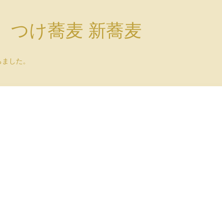
）つけ蕎麦 新蕎麦
ちました。