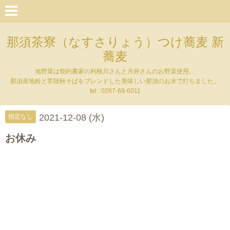
那須茶寮（なすさりょう）つけ蕎麦 新
蕎麦
地野菜は契約農家の利根川さんと月井さんのお野菜使用。
那須産地粉と常陸秋そばをブレンドした美味しい那須のお水で打ちました。
tel : 0287-69-6011
2021-12-08 (水)
指定なし
お休み