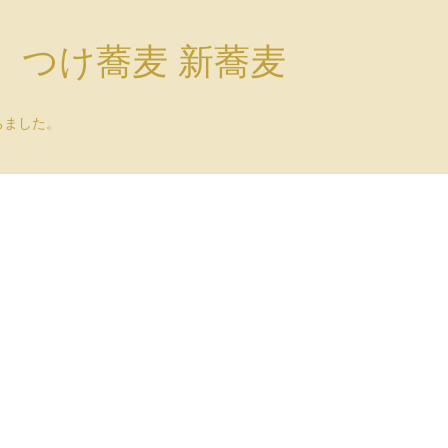
）つけ蕎麦 新蕎麦
ちました。