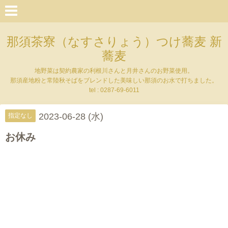
那須茶寮（なすさりょう）つけ蕎麦 新
蕎麦
地野菜は契約農家の利根川さんと月井さんのお野菜使用。
那須産地粉と常陸秋そばをブレンドした美味しい那須のお水で打ちました。
tel : 0287-69-6011
2023-06-28 (水)
指定なし
お休み