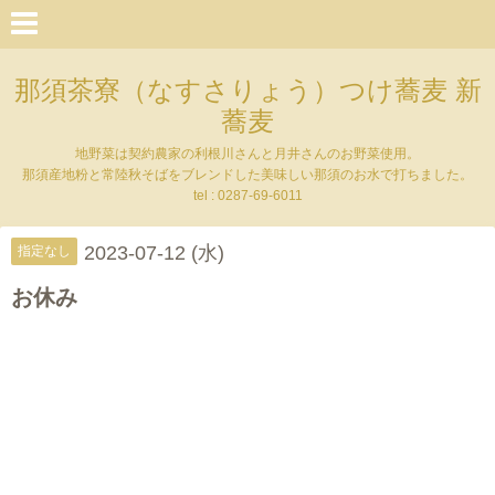
那須茶寮（なすさりょう）つけ蕎麦 新
蕎麦
地野菜は契約農家の利根川さんと月井さんのお野菜使用。
那須産地粉と常陸秋そばをブレンドした美味しい那須のお水で打ちました。
tel : 0287-69-6011
2023-07-12 (水)
指定なし
お休み