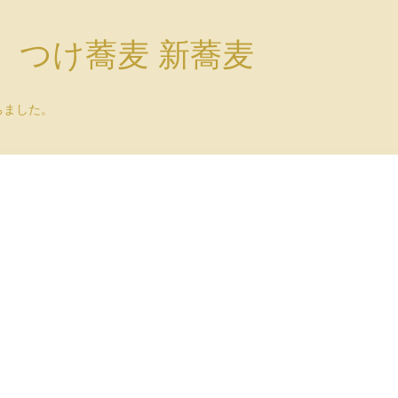
）つけ蕎麦 新蕎麦
ちました。