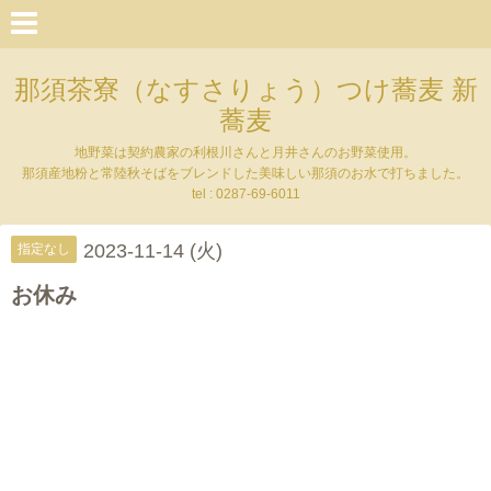
那須茶寮（なすさりょう）つけ蕎麦 新
蕎麦
地野菜は契約農家の利根川さんと月井さんのお野菜使用。
那須産地粉と常陸秋そばをブレンドした美味しい那須のお水で打ちました。
tel : 0287-69-6011
2023-11-14 (火)
指定なし
お休み