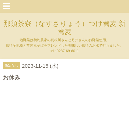
那須茶寮（なすさりょう）つけ蕎麦 新
蕎麦
地野菜は契約農家の利根川さんと月井さんのお野菜使用。
那須産地粉と常陸秋そばをブレンドした美味しい那須のお水で打ちました。
tel : 0287-69-6011
2023-11-15 (水)
指定なし
お休み