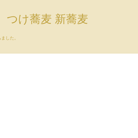
）つけ蕎麦 新蕎麦
ちました。