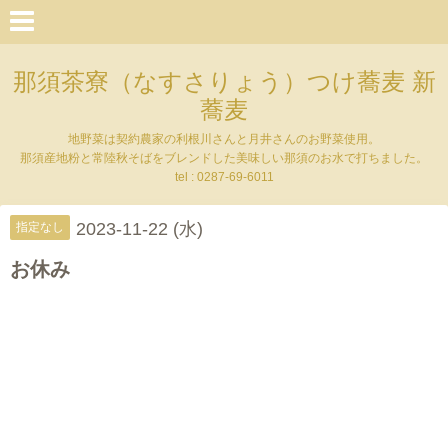
那須茶寮（なすさりょう）つけ蕎麦 新
蕎麦
地野菜は契約農家の利根川さんと月井さんのお野菜使用。
那須産地粉と常陸秋そばをブレンドした美味しい那須のお水で打ちました。
tel : 0287-69-6011
2023-11-22 (水)
指定なし
お休み