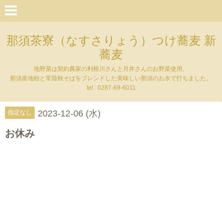
那須茶寮（なすさりょう）つけ蕎麦 新
蕎麦
地野菜は契約農家の利根川さんと月井さんのお野菜使用。
那須産地粉と常陸秋そばをブレンドした美味しい那須のお水で打ちました。
tel : 0287-69-6011
2023-12-06 (水)
指定なし
お休み