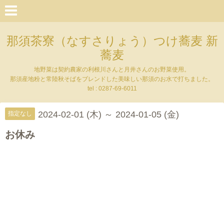
那須茶寮（なすさりょう）つけ蕎麦 新
蕎麦
地野菜は契約農家の利根川さんと月井さんのお野菜使用。
那須産地粉と常陸秋そばをブレンドした美味しい那須のお水で打ちました。
tel : 0287-69-6011
2024-02-01 (木) ～ 2024-01-05 (金)
指定なし
お休み