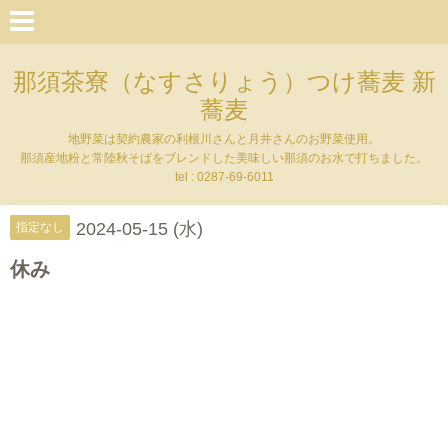
那須茶寮（なすさりょう）つけ蕎麦 新
蕎麦
地野菜は契約農家の利根川さんと月井さんのお野菜使用。
那須産地粉と常陸秋そばをブレンドした美味しい那須のお水で打ちました。
tel : 0287-69-6011
2024-05-15 (水)
指定なし
休み