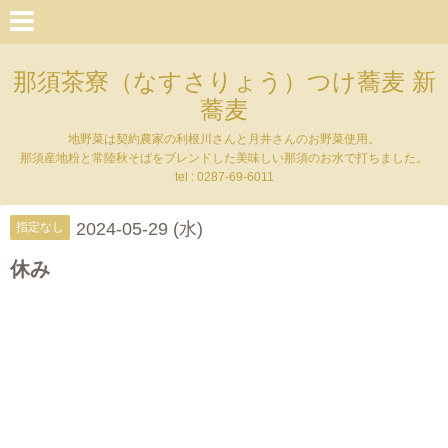
那須茶寮（なすさりょう）つけ蕎麦 新
蕎麦
地野菜は契約農家の利根川さんと月井さんのお野菜使用。
那須産地粉と常陸秋そばをブレンドした美味しい那須のお水で打ちました。
tel : 0287-69-6011
2024-05-29 (水)
指定なし
休み