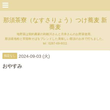
那須茶寮（なすさりょう）つけ蕎麦 新
蕎麦
地野菜は契約農家の利根川さんと月井さんのお野菜使用。
那須産地粉と常陸秋そばをブレンドした美味しい那須のお水で打ちました。
tel : 0287-69-6011
2024-09-03 (火)
指定なし
おやすみ