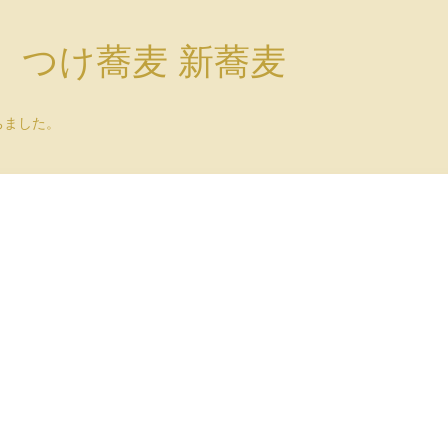
）つけ蕎麦 新蕎麦
ちました。