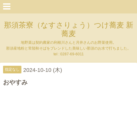
那須茶寮（なすさりょう）つけ蕎麦 新
蕎麦
地野菜は契約農家の利根川さんと月井さんのお野菜使用。
那須産地粉と常陸秋そばをブレンドした美味しい那須のお水で打ちました。
tel : 0287-69-6011
2024-10-10 (木)
指定なし
おやすみ