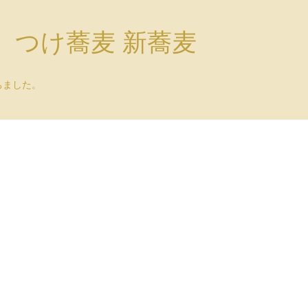
）つけ蕎麦 新蕎麦
ちました。