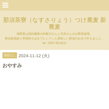
那須茶寮（なすさりょう）つけ蕎麦 新
蕎麦
地野菜は契約農家の利根川さんと月井さんのお野菜使用。
那須産地粉と常陸秋そばをブレンドした美味しい那須のお水で打ちました。
tel : 0287-69-6011
2024-11-12 (火)
指定なし
おやすみ