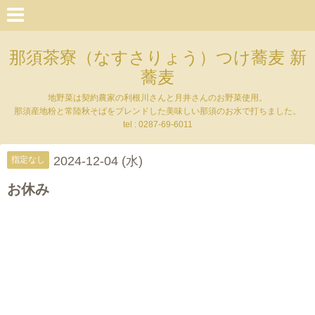
那須茶寮（なすさりょう）つけ蕎麦 新
蕎麦
地野菜は契約農家の利根川さんと月井さんのお野菜使用。
那須産地粉と常陸秋そばをブレンドした美味しい那須のお水で打ちました。
tel : 0287-69-6011
2024-12-04 (水)
指定なし
お休み