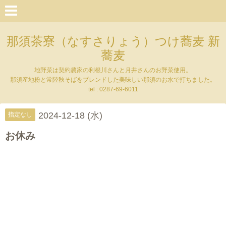
那須茶寮（なすさりょう）つけ蕎麦 新
蕎麦
地野菜は契約農家の利根川さんと月井さんのお野菜使用。
那須産地粉と常陸秋そばをブレンドした美味しい那須のお水で打ちました。
tel : 0287-69-6011
2024-12-18 (水)
指定なし
お休み