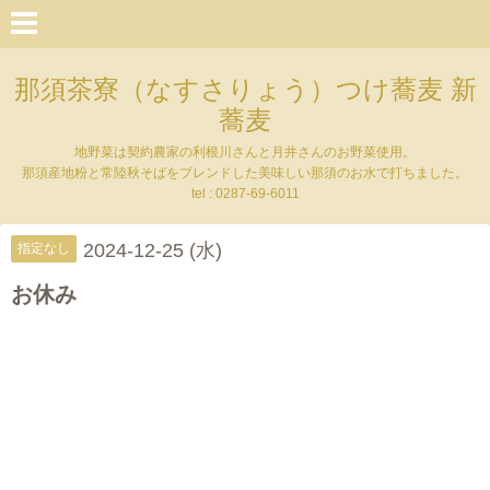
那須茶寮（なすさりょう）つけ蕎麦 新
蕎麦
地野菜は契約農家の利根川さんと月井さんのお野菜使用。
那須産地粉と常陸秋そばをブレンドした美味しい那須のお水で打ちました。
tel : 0287-69-6011
2024-12-25 (水)
指定なし
お休み