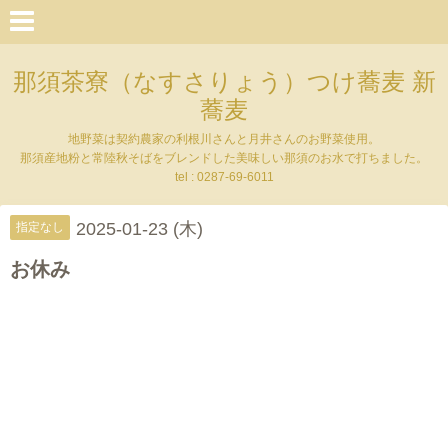
那須茶寮（なすさりょう）つけ蕎麦 新
蕎麦
地野菜は契約農家の利根川さんと月井さんのお野菜使用。
那須産地粉と常陸秋そばをブレンドした美味しい那須のお水で打ちました。
tel : 0287-69-6011
2025-01-23 (木)
指定なし
お休み