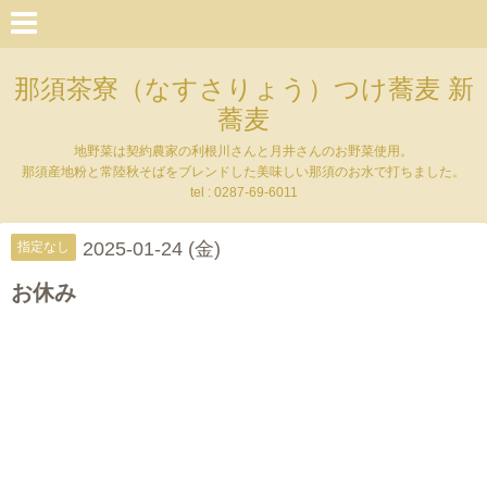
那須茶寮（なすさりょう）つけ蕎麦 新
蕎麦
地野菜は契約農家の利根川さんと月井さんのお野菜使用。
那須産地粉と常陸秋そばをブレンドした美味しい那須のお水で打ちました。
tel : 0287-69-6011
2025-01-24 (金)
指定なし
お休み