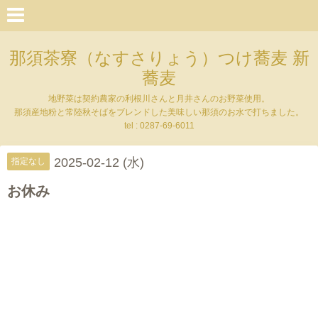
那須茶寮（なすさりょう）つけ蕎麦 新
蕎麦
地野菜は契約農家の利根川さんと月井さんのお野菜使用。
那須産地粉と常陸秋そばをブレンドした美味しい那須のお水で打ちました。
tel : 0287-69-6011
2025-02-12 (水)
指定なし
お休み