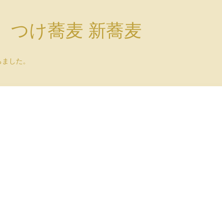
）つけ蕎麦 新蕎麦
ちました。