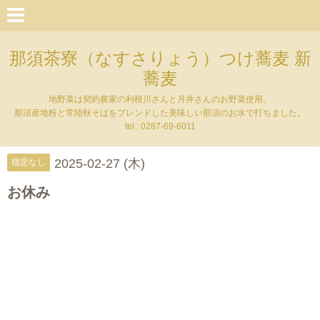
那須茶寮（なすさりょう）つけ蕎麦 新
蕎麦
地野菜は契約農家の利根川さんと月井さんのお野菜使用。
那須産地粉と常陸秋そばをブレンドした美味しい那須のお水で打ちました。
tel : 0287-69-6011
2025-02-27 (木)
指定なし
お休み