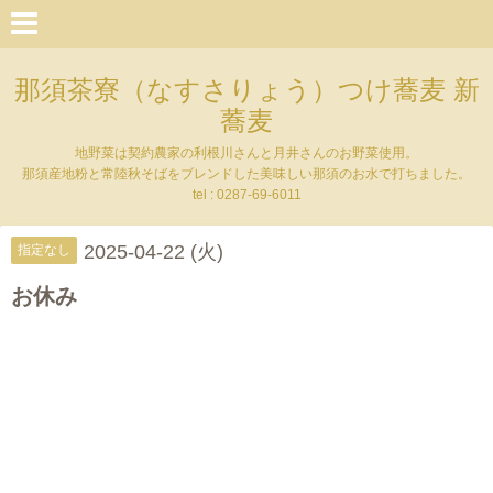
那須茶寮（なすさりょう）つけ蕎麦 新
蕎麦
地野菜は契約農家の利根川さんと月井さんのお野菜使用。
那須産地粉と常陸秋そばをブレンドした美味しい那須のお水で打ちました。
tel : 0287-69-6011
2025-04-22 (火)
指定なし
お休み