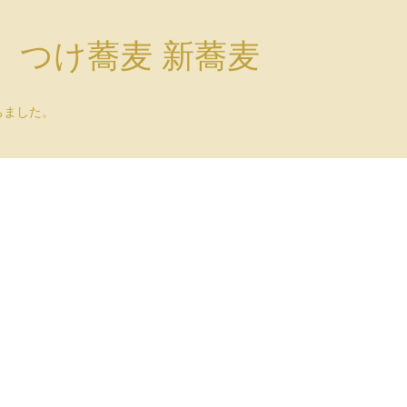
）つけ蕎麦 新蕎麦
ちました。