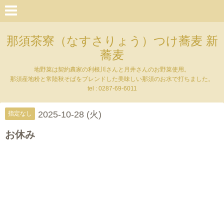
那須茶寮（なすさりょう）つけ蕎麦 新
蕎麦
地野菜は契約農家の利根川さんと月井さんのお野菜使用。
那須産地粉と常陸秋そばをブレンドした美味しい那須のお水で打ちました。
tel : 0287-69-6011
2025-10-28 (火)
指定なし
お休み