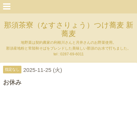
那須茶寮（なすさりょう）つけ蕎麦 新
蕎麦
地野菜は契約農家の利根川さんと月井さんのお野菜使用。
那須産地粉と常陸秋そばをブレンドした美味しい那須のお水で打ちました。
tel : 0287-69-6011
2025-11-25 (火)
指定なし
お休み