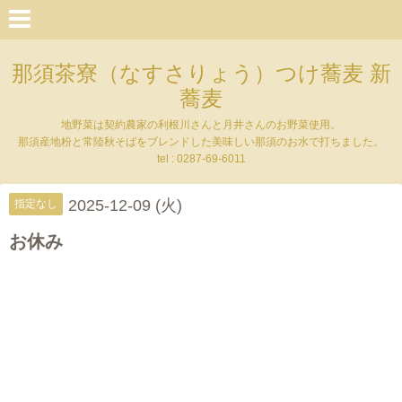
那須茶寮（なすさりょう）つけ蕎麦 新
蕎麦
地野菜は契約農家の利根川さんと月井さんのお野菜使用。
那須産地粉と常陸秋そばをブレンドした美味しい那須のお水で打ちました。
tel : 0287-69-6011
2025-12-09 (火)
指定なし
お休み