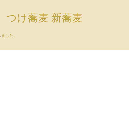
）つけ蕎麦 新蕎麦
ちました。