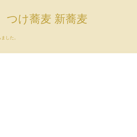
）つけ蕎麦 新蕎麦
ちました。