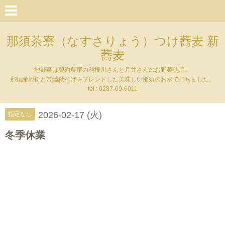
那須茶寮（なすさりょう）つけ蕎麦 新
蕎麦
地野菜は契約農家の利根川さんと月井さんのお野菜使用。
那須産地粉と常陸秋そばをブレンドした美味しい那須のお水で打ちました。
tel : 0287-69-6011
2026-02-17 (火)
指定なし
冬季休業