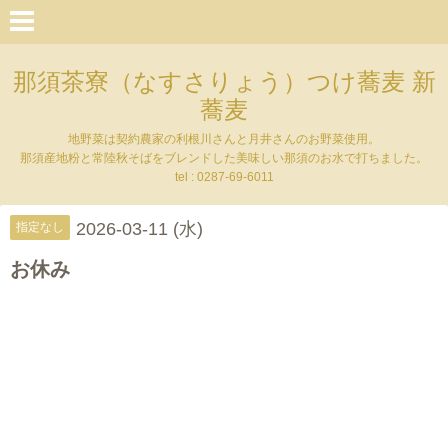
那須茶寮（なすさりょう）つけ蕎麦 新
蕎麦
地野菜は契約農家の利根川さんと月井さんのお野菜使用。
那須産地粉と常陸秋そばをブレンドした美味しい那須のお水で打ちました。
tel : 0287-69-6011
2026-03-11 (水)
指定なし
お休み