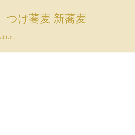
）つけ蕎麦 新蕎麦
ちました。