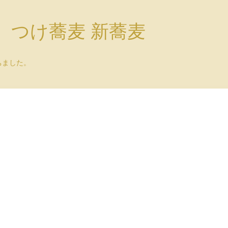
）つけ蕎麦 新蕎麦
ちました。