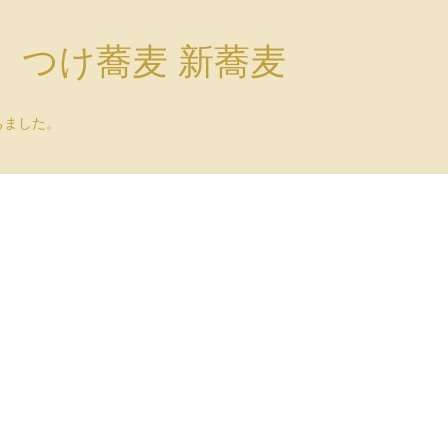
）つけ蕎麦 新蕎麦
ちました。