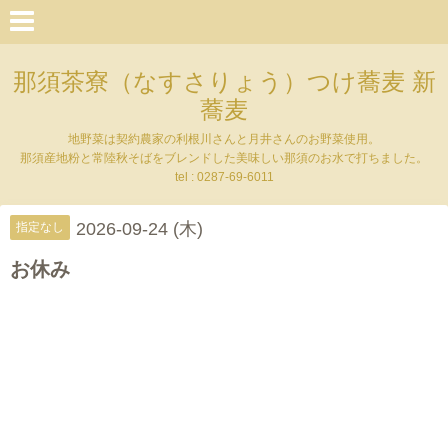
那須茶寮（なすさりょう）つけ蕎麦 新
蕎麦
地野菜は契約農家の利根川さんと月井さんのお野菜使用。
那須産地粉と常陸秋そばをブレンドした美味しい那須のお水で打ちました。
tel : 0287-69-6011
2026-09-24 (木)
指定なし
お休み