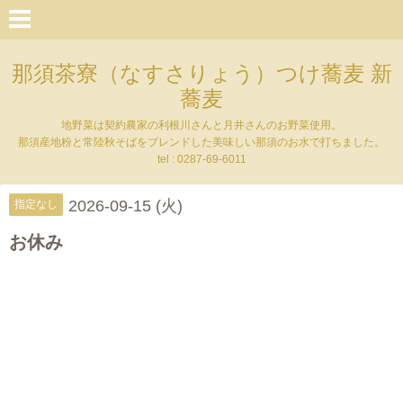
那須茶寮（なすさりょう）つけ蕎麦 新
蕎麦
地野菜は契約農家の利根川さんと月井さんのお野菜使用。
那須産地粉と常陸秋そばをブレンドした美味しい那須のお水で打ちました。
tel : 0287-69-6011
2026-09-15 (火)
指定なし
お休み