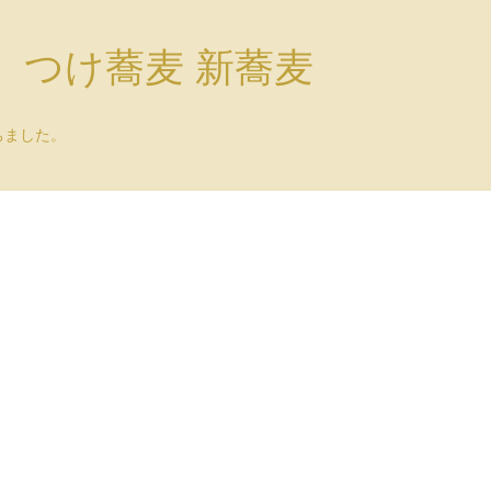
）つけ蕎麦 新蕎麦
ちました。