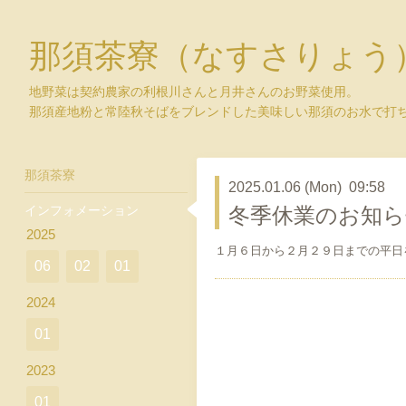
那須茶寮（なすさりょう
地野菜は契約農家の利根川さんと月井さんのお野菜使用。
那須産地粉と常陸秋そばをブレンドした美味しい那須のお水で打
那須茶寮
2025.01.06 (Mon) 09:58
インフォメーション
冬季休業のお知ら
2025
１月６日から２月２９日までの平日
06
02
01
2024
01
2023
01